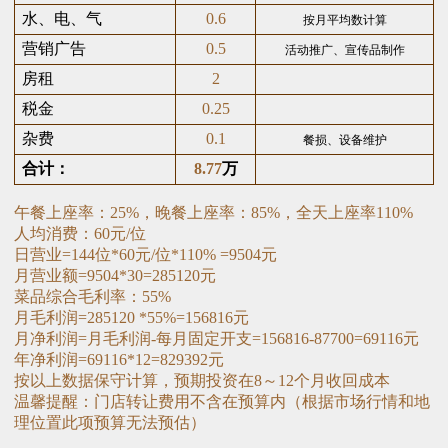
水、电、气
0.6
按月平均数计算
营销广告
0.5
活动推广、宣传品制作
房租
2
税金
0.25
杂费
0.1
餐损、设备维护
合计：
8.77
万
午餐上
座
率：25
%
，晚餐上座率：
85%
，全天上
座
率
110%
人均消费：
60
元
/
位
日营业
=144
位
*60
元
/
位
*110% =9504
元
月营业额=9504*30=285120元
菜品综合毛利率：
55%
月毛利润
=
285120
*55%=156816
元
月净利润
=
月毛利润
-
每月固定开支
=156816-87700=69116
元
年净利润
=69116*12=829392
元
按以上数据保守计算，预期投资在
8
～
12
个月收回成本
温馨提醒：门店转让费用不含在预算内（根据市场行情和地
理位置此项预算无法预估）