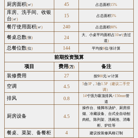
厨房面积
45
(
㎡
)
占总面积
15%
库房、洗手间、收银
15
占总面积
5%
台
(
㎡
)
餐厅使用面积
240
(
㎡
)
占总面积
80%
大、小桌平均面积占
10
㎡
(
含过
餐桌总数
24
(
张
)
道
)
总餐位数
144
(
位
)
平均按
6
位
/
张计算
前期投资预算
项目
费用
备注
(
万
)
装修费用
27
按9
00
元
/
㎡计算
5
台
3P
，
3
台
1.5P（建议二手空
空调
4.5
调）
14
寸强力吸顶排风
+
150mm
管
排风
0.8
道
操作台、矮脚吊汤炉、厨房排
烟、冷藏设备、台式全自动刨
厨房设备
4.5
肉机、陈列架、洗碗池、消毒
柜、炉灶等
餐桌、菜架、备餐柜
4
建议按装修风格订制