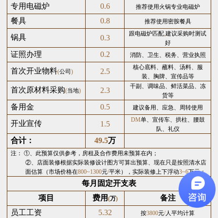
专用电磁炉
0.6
推荐使用火锅专业电磁炉
餐具
0.8
推荐使用密胺餐具
跟电磁炉匹配
,
建议采购时测试
锅具
0.3
好
证照办理
0.2
消防、卫生、税务、营业执照
核心底料、蘸料、汤料、服
首次开业物料
2.5
(
公司
)
装、胸牌、宣传品等
干副、调味品、鲜活菜品、冻
首次原材料采购
2.3
(
当地
)
货等
备用金
0.5
建议备用、应急、周转使用
DM
单、宣传车、拱柱、腰鼓
开业宣传
1.5
队、礼仪
合计：
49.5
万
注：
①、此预算仅供参考，房租及合作费用未预算在内；
②、店面装修根据实际装修设计图方可算出预算、现在只是按照清水店
面估算（市场价格在
800~1300
元
/
平米），实际装修上下浮动
3~6
万元；
每月固定开支表
项目
费用
备注
(
万
)
员工工资
5.32
按
3800
元
/
人平均计算