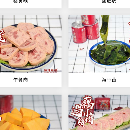
猪黄喉
卤肥肠
午餐肉
海带苗