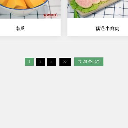
南瓜
藕遇小鲜肉
1
2
3
>>
共 28 条记录