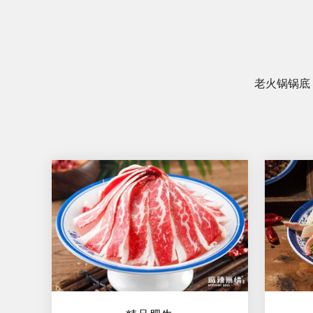
老火锅锅底