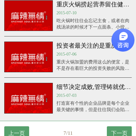
重庆火锅捞起营养留住健康 加盟要考虑合理搭配
2015-07-10
吃火锅时往往会忘记主食，或者在肉
残汤浓的时候才下一点面条、小饺子
或年糕片。这种做法的结果就是肉类
吃得过量，淀粉严重不足，体内产生
投资者最关注的是重庆火锅加盟的价格
大量废物。
2015-07-06
重庆火锅加盟的费用这么的便宜，是
不是存在着巨大的投资失败的风险
呢。
细节决定成败,管理铸就优秀品牌
2015-07-03
打造富有个性的企业品牌是每个企业
最关键的事情，但是往往我们会陷入
一些误区，比如有些企业认为广告能
够“轰”出一个品牌，但是那只是品牌
的知名度提高了。品牌的价值含
上一页
7/11
下一页