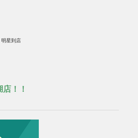
明星到店
湖店！！