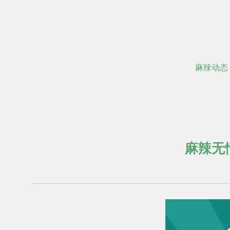
麻辣动态
麻辣无