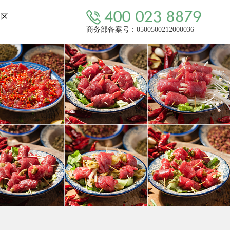
区
商务部备案号：0500500212000036